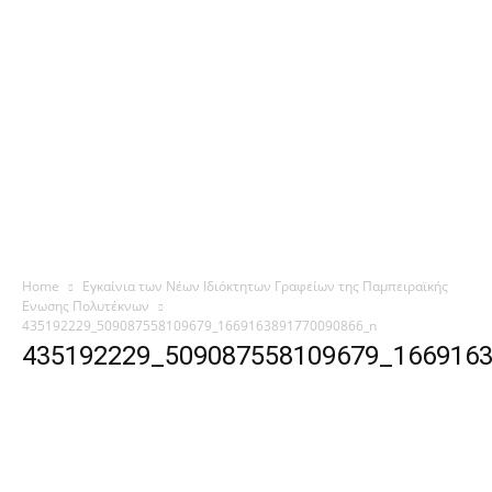
Home
Εγκαίνια των Νέων Ιδιόκτητων Γραφείων της Παμπειραϊκής
Ενωσης Πολυτέκνων
435192229_509087558109679_1669163891770090866_n
435192229_509087558109679_166916