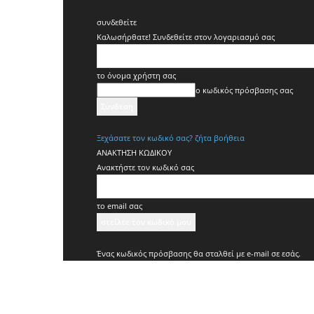
συνδεθείτε
Καλωσήρθατε! Συνδεθείτε στον λογαριασμό σας
το όνομα χρήστη σας
ο κωδικός πρόσβασης σας
Ξεχάσατε τον κωδικό σας? ζήτα βοήθεια
ΑΝΑΚΤΗΣΗ ΚΩΔΙΚΟΥ
Ανακτήστε τον κωδικό σας
το email σας
Ένας κωδικός πρόσβασης θα σταλθεί με e-mail σε εσάς.
Koridallos
News