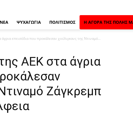
 ΝΈΑ
ΨΥΧΑΓΩΓΊΑ
ΠΟΛΙΤΙΣΜΌΣ
Η ΑΓΟΡΆ ΤΗΣ ΠΌΛΗΣ Μ
 άγρια επεισόδια που προκάλεσαν χούλιγκανς της Ντιναμό...
της ΑΕΚ στα άγρια
προκάλεσαν
 Ντιναμό Ζάγκρεμπ
λφεια