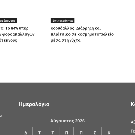
ιαφέροντος
Επικαιρότητα
O: Το 84% υπέρ
Κορυδαλλός: Διάρρηξη και
ν φοροαπαλλαγών
πλιάτσικο σε κοσμηματοπωλείο
ύτεκνους
μέσα στη νύχτα
Ημερολόγιο
Κ
ν
Αύγουστος 2026
Α
Γ
Δ
Τ
Τ
Π
Π
Σ
Κ