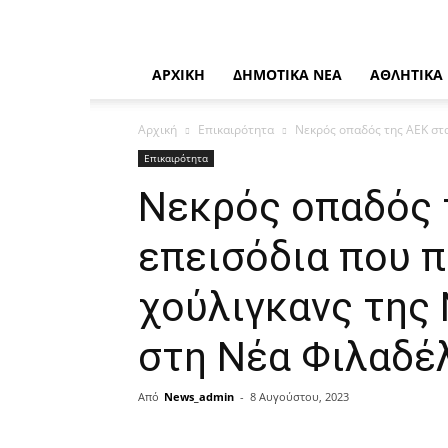
Η
καθημερινή
σας
ενημέρωση
ΑΡΧΙΚΉ
ΔΗΜΟΤΙΚΆ ΝΈΑ
ΑΘΛΗΤΙΚΆ
Αρχική
Επικαιρότητα
Νεκρός οπαδός της ΑΕΚ στα
Επικαιρότητα
Νεκρός οπαδός 
επεισόδια που 
χούλιγκανς της
στη Νέα Φιλαδέ
Από
News_admin
-
8 Αυγούστου, 2023
μερίδιο