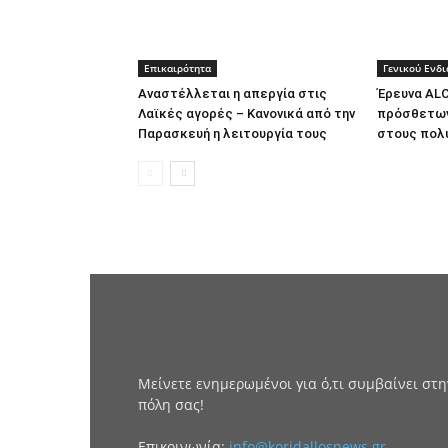
Επικαιρότητα
Γενικού Ενδ
Αναστέλλεται η απεργία στις
Έρευνα ALC
Λαϊκές αγορές – Κανονικά από την
πρόσθετω
Παρασκευή η λειτουργία τους
στους πολ
Μείνετε ενημερωμένοι για ό,τι συμβαίνει στη
πόλη σας!
Επικοινωνία:
info@koridallosnews.gr