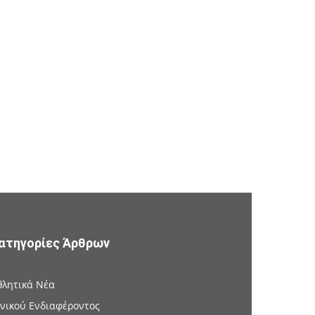
ατηγορίες Άρθρων
θλητικά Νέα
ενικού Ενδιαφέροντος