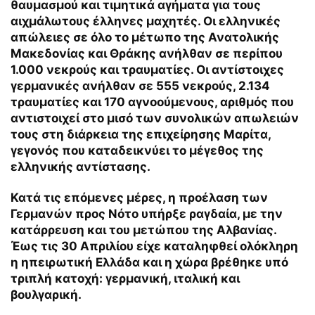
θαυμασμού και τιμητικά αγήματα για τους
αιχμάλωτους έλληνες μαχητές. Οι ελληνικές
απώλειες σε όλο το μέτωπο της Ανατολικής
Μακεδονίας και Θράκης ανήλθαν σε περίπου
1.000 νεκρούς και τραυματίες. Οι αντίστοιχες
γερμανικές ανήλθαν σε 555 νεκρούς, 2.134
τραυματίες και 170 αγνοούμενους, αριθμός που
αντιστοιχεί στο μισό των συνολικών απωλειών
τους στη διάρκεια της επιχείρησης Μαρίτα,
γεγονός που καταδεικνύει το μέγεθος της
ελληνικής αντίστασης.
Κατά τις επόμενες μέρες, η προέλαση των
Γερμανών προς Νότο υπήρξε ραγδαία, με την
κατάρρευση και του μετώπου της Αλβανίας.
Έως τις 30 Απριλίου είχε καταληφθεί ολόκληρη
η ηπειρωτική Ελλάδα και η χώρα βρέθηκε υπό
τριπλή κατοχή: γερμανική, ιταλική και
βουλγαρική.