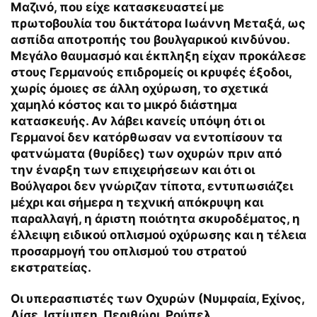
Μαζινό, που είχε κατασκευαστεί με
πρωτοβουλία του δικτάτορα Ιωάννη Μεταξά, ως
ασπίδα αποτροπής του βουλγαρικού κινδύνου.
Μεγάλο θαυμασμό και έκπληξη είχαν προκάλεσε
στους Γερμανούς επιδρομείς οι κρυφές έξοδοι,
χωρίς όμοιες σε άλλη οχύρωση, το σχετικά
χαμηλό κόστος και το μικρό διάστημα
κατασκευής. Αν λάβει κανείς υπόψη ότι οι
Γερμανοί δεν κατόρθωσαν να εντοπίσουν τα
φατνώματα (θυρίδες) των οχυρών πριν από
την έναρξη των επιχειρήσεων και ότι οι
Βούλγαροι δεν γνώριζαν τίποτα, εντυπωσιάζει
μέχρι και σήμερα η τεχνική απόκρυψη και
παραλλαγή, η άριστη ποιότητα σκυροδέματος, η
έλλειψη ειδικού οπλισμού οχύρωσης και η τέλεια
προσαρμογή του οπλισμού του στρατού
εκστρατείας.
Οι υπερασπιστές των Οχυρών (Νυμφαία, Εχίνος,
Λίσε, Ιστίμπεη, Περιθώρι, Ρούπελ,