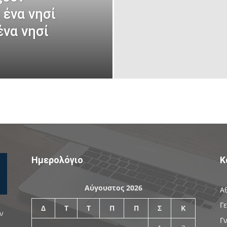
 ένα νησί
ένα νησί
Ημερολόγιο
Κ
Αύγουστος 2026
Α
Γ
Δ
Τ
Τ
Π
Π
Σ
Κ
ν
Γ