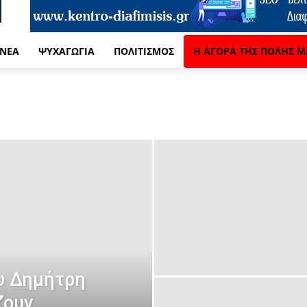
 ΝΈΑ
ΨΥΧΑΓΩΓΊΑ
ΠΟΛΙΤΙΣΜΌΣ
Η ΑΓΟΡΆ ΤΗΣ ΠΌΛΗΣ Μ
ου Δημήτρη
ζουν