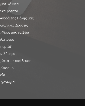
ημοτικά Νέα
πικαιρότητα
 Αγορά της Πόλης μας
οινωνικές Δράσεις
ι Φίλοι μας τα Ζώα
ολιτισμός
επορτάζ
αν Σήμερα
χολεία – Εκπαίδευση
χολιασμοί
γεία
υχαγωγία